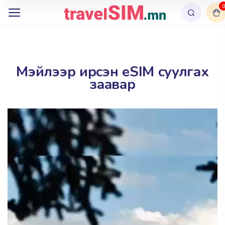
0
Мэйлээр ирсэн eSIM суулгах
заавар