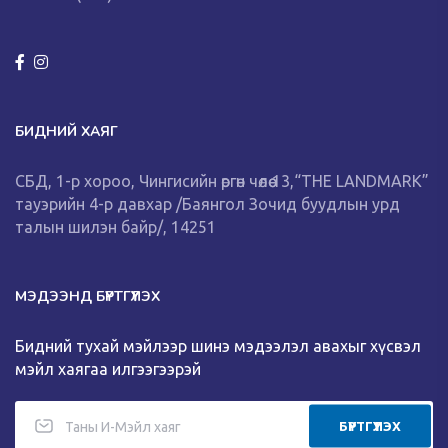
БИДНИЙ ХАЯГ
СБД, 1-р хороо, Чингисийн өргөн чөлөө 13,“THE LANDMARK”
тауэрийн 4-р давхар /Баянгол Зочид буудлын урд
талын шилэн байр/, 14251
МЭДЭЭНД БҮРТГҮҮЛЭХ
Бидний тухай мэйлээр шинэ мэдээлэл авахыг хүсвэл
мэйл хаягаа илгээгээрэй
БҮРТГҮҮЛЭХ