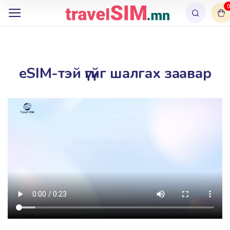
0
eSIM-тэй үгүйг шалгах заавар