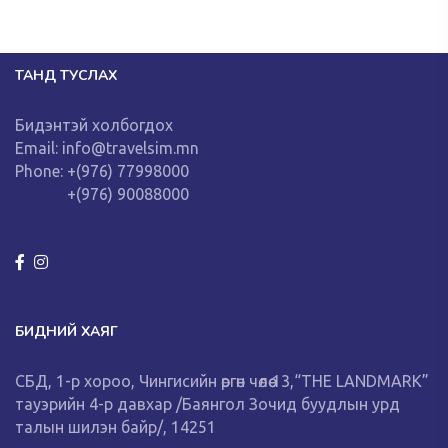
ТАНД ТУСЛАХ
Бидэнтэй холбогдох
Email: info@travelsim.mn
Phone: +(976) 77998000
+(976) 90088000
БИДНИЙ ХАЯГ
СБД, 1-р хороо, Чингисийн өргөн чөлөө 13,“THE LANDMARK”
тауэрийн 4-р давхар /Баянгол Зочид буудлын урд
талын шилэн байр/, 14251