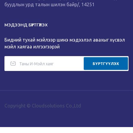
буудлын урд талын шилэн байр/, 14251
МЭДЭЭНД БҮРТГҮҮЛЭХ
Бидний тухай мэйлээр шинэ мэдээлэл авахыг хүсвэл
мэйл хаягаа илгээгээрэй
БҮРТГҮҮЛЭХ
Copyright © Cloudsolutions Co.,Ltd