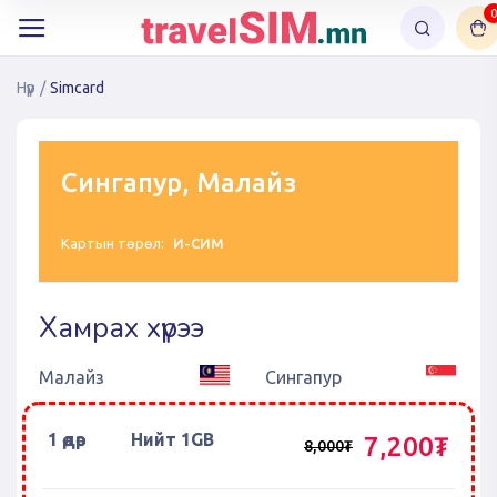
0
Нүүр
/
Simcard
Сингапур, Малайз
Картын төрөл:
И-СИМ
Хамрах хүрээ
Малайз
Сингапур
1 өдөр
Нийт 1GB
7,200₮
8,000₮