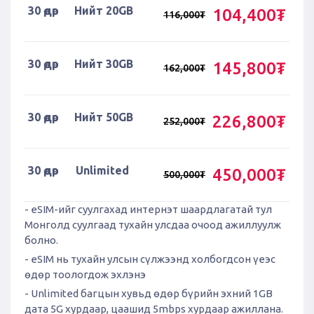
30 өдөр
Нийт 20GB
104,400₮
116,000₮
30 өдөр
Нийт 30GB
145,800₮
162,000₮
30 өдөр
Нийт 50GB
226,800₮
252,000₮
30 өдөр
Unlimited
450,000₮
500,000₮
- eSIM-ийг суулгахад интернэт шаардлагатай тул
Монголд суулгаад тухайн улсдаа очоод ажиллуулж
болно.
- eSIM нь тухайн улсын сүлжээнд холбогдсон үеэс
өдөр тоологдож эхлэнэ
- Unlimited багцын хувьд өдөр бүрийн эхний 1GB
дата 5G хурдаар, цаашид 5mbps хурдаар ажиллана.