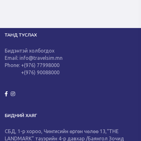
ТАНД ТУСЛАХ
Бидэнтэй холбогдох
Email: info@travelsim.mn
Phone: +(976) 77998000
+(976) 90088000
БИДНИЙ ХАЯГ
СБД, 1-р хороо, Чингисийн өргөн чөлөө 13,“THE
LANDMARK” тауэрийн 4-р давхар /Баянгол Зочид