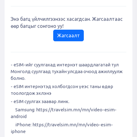
Энэ багц үйлчилгээнээс хасагдсан. Жагсаалтаас
өөр багцыг сонгоно уу!
Жагсаалт
- eSIM-ийг суулгахад интернэт шаардлагатай тул
Монголд суулгаад тухайн улсдаа очоод ажиллуулж
болно.
- eSIM интернэтэд холбогдсон үеэс таны өдөр
тоологдож эхлэнэ
- eSIM суулгах заавар линк.
Samsung:
https://travelsim.mn/mn/video-esim-
android
iPhone:
https://travelsim.mn/mn/video-esim-
iphone