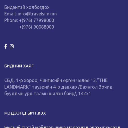
Бидэнтэй холбогдох
Email: info@travelsim.mn
Phone: +(976) 77998000
+(976) 90088000
БИДНИЙ ХАЯГ
СБД, 1-р хороо, Чингисийн өргөн чөлөө 13,“THE
LANDMARK” тауэрийн 4-р давхар /Баянгол Зочид
буудлын урд талын шилэн байр/, 14251
МЭДЭЭНД БҮРТГҮҮЛЭХ
Бидний тухай мэйлээр шинэ мэдээлэл авахыг хүсвэл