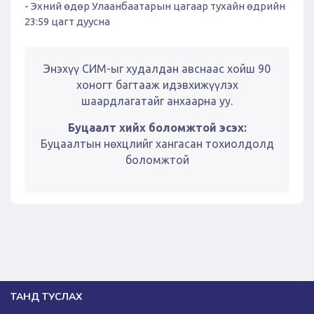
- Эхний өдөр Улаанбаатарын цагаар тухайн өдрийн
23:59 цагт дуусна
Энэхүү СИМ-ыг худалдан авснаас хойш 90
хоногт багтааж идэвхижүүлэх
шаардлагатайг анхаарна уу.
Буцаалт хийх боломжтой эсэх:
Буцаалтын нөхцлийг хангасан тохиолдолд
боломжтой
ТАНД ТУСЛАХ