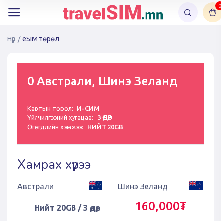
0
Нүүр
/
eSIM төрөл
0 Австрали, Шинэ Зеланд
Картын төрөл:
И-СИМ
Үйлчилгээний хугацаа:
3 ӨДӨР
Өгөгдлийн хэмжээ:
НИЙТ 20GB
Хамрах хүрээ
Австрали
Шинэ Зеланд
160,000₮
Нийт 20GB / 3 өдөр