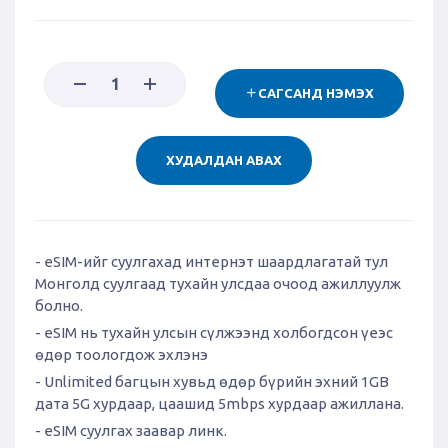
САГСАНД НЭМЭХ
ХУДАЛДАН АВАХ
- eSIM-ийг суулгахад интернэт шаардлагатай тул
Монголд суулгаад тухайн улсдаа очоод ажиллуулж
болно.
- eSIM нь тухайн улсын сүлжээнд холбогдсон үеэс
өдөр тоологдож эхлэнэ
- Unlimited багцын хувьд өдөр бүрийн эхний 1GB
дата 5G хурдаар, цаашид 5mbps хурдаар ажиллана.
- eSIM суулгах заавар линк.