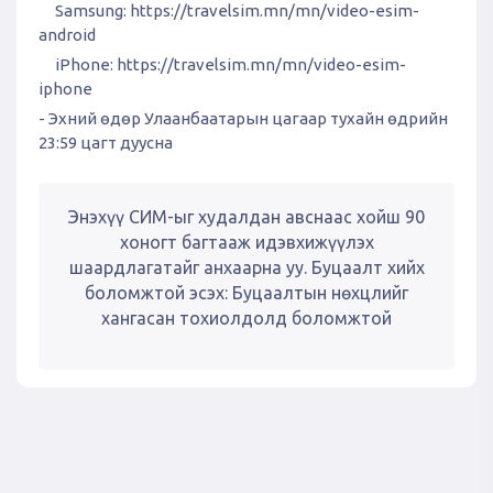
Samsung:
https://travelsim.mn/mn/video-esim-
android
iPhone:
https://travelsim.mn/mn/video-esim-
iphone
- Эхний өдөр Улаанбаатарын цагаар тухайн өдрийн
23:59 цагт дуусна
Энэхүү СИМ-ыг худалдан авснаас хойш 90
хоногт багтааж идэвхижүүлэх
шаардлагатайг анхаарна уу. Буцаалт хийх
боломжтой эсэх: Буцаалтын нөхцлийг
хангасан тохиолдолд боломжтой