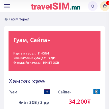
0
Нүүр
/
eSIM төрөл
Гуам, Сайпан
Картын төрөл:
И-СИМ
Үйлчилгээний хугацаа:
3 ӨДӨР
Өгөгдлийн хэмжээ:
НИЙТ 3GB
Хамрах хүрээ
Гуам
Сайпан
34,200₮
Нийт 3GB / 3 өдөр