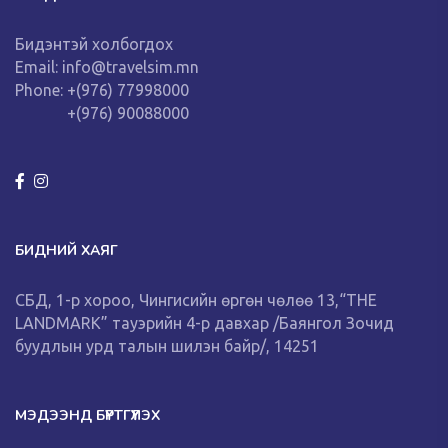
Бидэнтэй холбогдох
Email: info@travelsim.mn
Phone: +(976) 77998000
+(976) 90088000
БИДНИЙ ХАЯГ
СБД, 1-р хороо, Чингисийн өргөн чөлөө 13,“THE
LANDMARK” тауэрийн 4-р давхар /Баянгол Зочид
буудлын урд талын шилэн байр/, 14251
МЭДЭЭНД БҮРТГҮҮЛЭХ