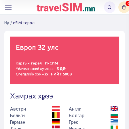
0
Нүүр
/
eSIM төрөл
Европ 32 улс
Картын төрөл:
И-СИМ
Үйлчилгээний хугацаа:
5 ӨДӨР
Өгөгдлийн хэмжээ:
НИЙТ 50GB
Хамрах хүрээ
Австри
Англи
Бельги
Болгар
Герман
Грек
Дани
Ирланд