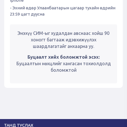
iphone
- Эхний өдөр Улаанбаатарын цагаар тухайн өдрийн
23:59 цагт дуусна
Энэхүү СИМ-ыг худалдан авснаас хойш 90
хоногт багтааж идэвхижүүлэх
шаардлагатайг анхаарна уу.
Буцаалт хийх боломжтой эсэх:
Буцаалтын нөхцлийг хангасан тохиолдолд
боломжтой
ТАНД ТУСЛАХ