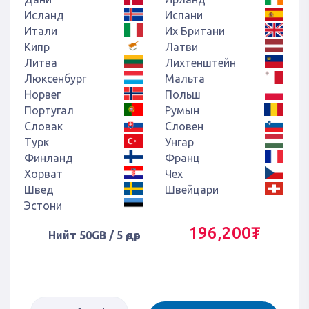
Исланд
Испани
Итали
Их Британи
Кипр
Латви
Литва
Лихтенштейн
Люксенбург
Мальта
Норвег
Польш
Португал
Румын
Словак
Словен
Турк
Унгар
Финланд
Франц
Хорват
Чех
Швед
Швейцари
Эстони
196,200₮
Нийт 50GB / 5 өдөр