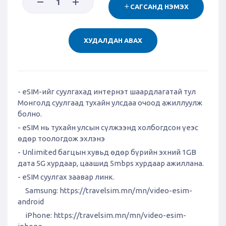
САГСАНД НЭМЭХ
ХУДАЛДАН АВАХ
- eSIM-ийг суулгахад интернэт шаардлагатай тул
Монголд суулгаад тухайн улсдаа очоод ажиллуулж
болно.
- eSIM нь тухайн улсын сүлжээнд холбогдсон үеэс
өдөр тоологдож эхлэнэ
- Unlimited багцын хувьд өдөр бүрийн эхний 1GB
дата 5G хурдаар, цаашид 5mbps хурдаар ажиллана.
- eSIM суулгах заавар линк.
Samsung:
https://travelsim.mn/mn/video-esim-
android
iPhone:
https://travelsim.mn/mn/video-esim-