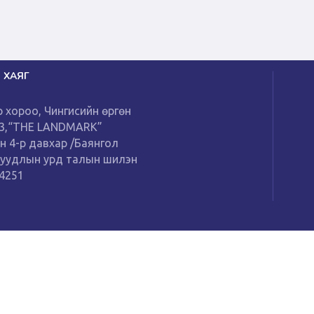
 ХАЯГ
р хороо, Чингисийн өргөн
13,“THE LANDMARK”
н 4-р давхар /Баянгол
буудлын урд талын шилэн
14251