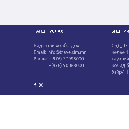
ТАНД ТУСЛАХ
БИДНИЙ
Бидэнтэй холбогдох
СБД, 1-
Email: info@travelsim.mn
чөлөө 
Phone: +(976) 77998000
тауэрий
+(976) 90088000
Зочид 
байр/, 
Copyright © Cloudsolutions Co.,Ltd