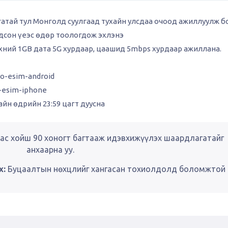
гатай тул Монголд суулгаад тухайн улсдаа очоод ажиллуулж б
гдсон үеэс өдөр тоологдож эхлэнэ
эхний 1GB дата 5G хурдаар, цаашид 5mbps хурдаар ажиллана.
eo-esim-android
o-esim-iphone
йн өдрийн 23:59 цагт дуусна
ас хойш 90 хоногт багтааж идэвхижүүлэх шаардлагатайг
анхаарна уу.
х:
Буцаалтын нөхцлийг хангасан тохиолдолд боломжтой