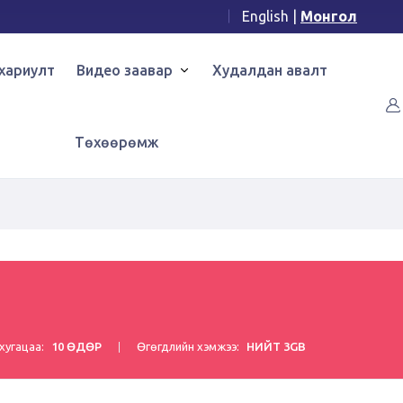
English
|
Монгол
хариулт
Видео заавар
Худалдан авалт
Төхөөрөмж
хугацаа:
10 ӨДӨР
Өгөгдлийн хэмжээ:
НИЙТ 3GB