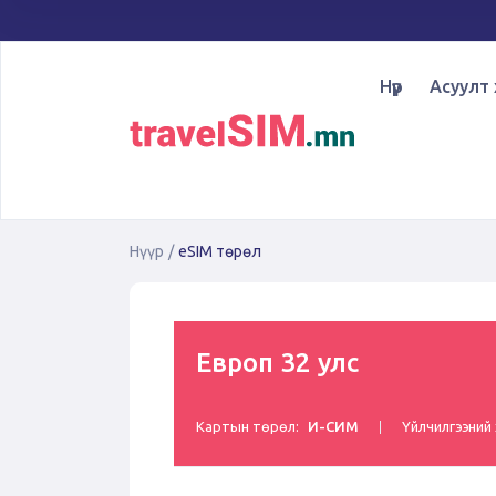
Нүүр
Асуулт 
Нүүр
/
eSIM төрөл
Европ 32 улс
Картын төрөл:
И-СИМ
Үйлчилгээний 