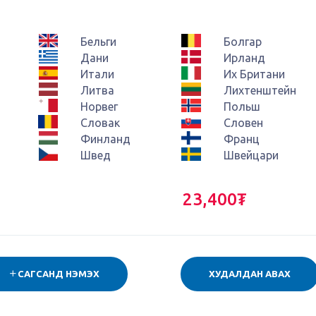
Бельги
Болгар
Дани
Ирланд
Итали
Их Британи
Литва
Лихтенштейн
Норвег
Польш
Словак
Словен
Финланд
Франц
Швед
Швейцари
23,400₮
САГСАНД НЭМЭХ
ХУДАЛДАН АВАХ