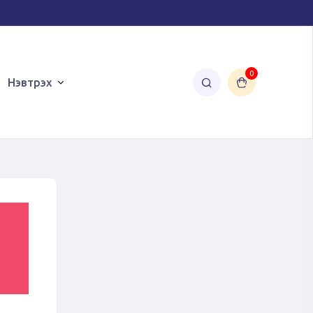
0
Нэвтрэх