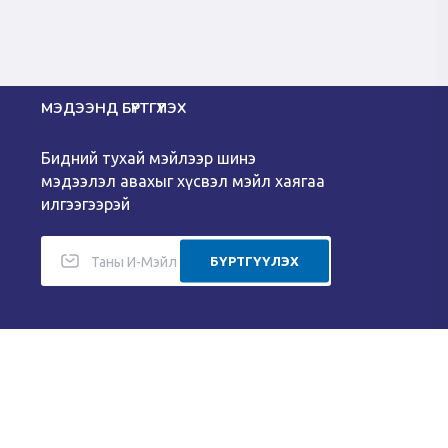
МЭДЭЭНД БҮРТГҮҮЛЭХ
Бидний тухай мэйлээр шинэ
мэдээлэл авахыг хүсвэл мэйл хаягаа
илгээгээрэй
БҮРТГҮҮЛЭХ