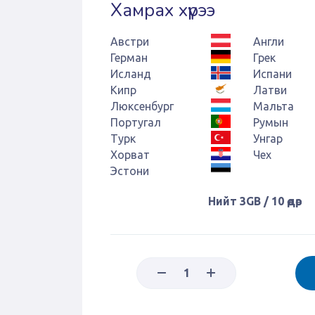
Хамрах хүрээ
Австри
Англи
Герман
Грек
Исланд
Испани
Кипр
Латви
Люксенбург
Мальта
Португал
Румын
Турк
Унгар
Хорват
Чех
Эстони
Нийт 3GB / 10 өдөр