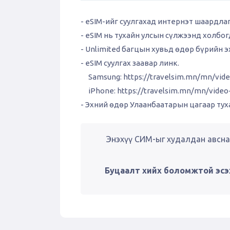
- eSIM-ийг суулгахад интернэт шаардла
- eSIM нь тухайн улсын сүлжээнд холбо
- Unlimited багцын хувьд өдөр бүрийн 
- eSIM суулгах заавар линк.
Samsung:
https://travelsim.mn/mn/vid
iPhone:
https://travelsim.mn/mn/vide
- Эхний өдөр Улаанбаатарын цагаар туха
Энэхүү СИМ-ыг худалдан авсна
Буцаалт хийх боломжтой эсэ