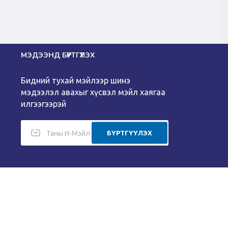
МЭДЭЭНД БҮРТГҮҮЛЭХ
Бидний тухай мэйлээр шинэ
мэдээлэл авахыг хүсвэл мэйл хаягаа
илгээгээрэй
БҮРТГҮҮЛЭХ