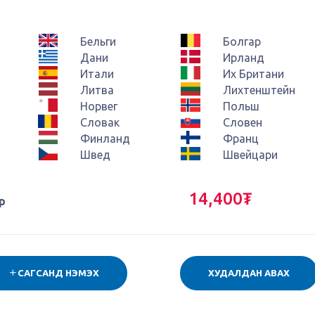
Бельги
Болгар
Дани
Ирланд
Итали
Их Британи
Литва
Лихтенштейн
Норвег
Польш
Словак
Словен
Финланд
Франц
Швед
Швейцари
14,400₮
р
САГСАНД НЭМЭХ
ХУДАЛДАН АВАХ