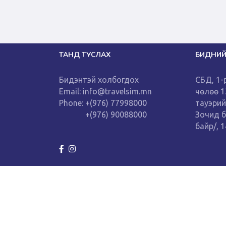
ТАНД ТУСЛАХ
БИДНИЙ
Бидэнтэй холбогдох
СБД, 1-
Email: info@travelsim.mn
чөлөө 
Phone: +(976) 77998000
тауэрий
+(976) 90088000
Зочид 
байр/, 
Copyright © Cloudsolutions Co.,Ltd