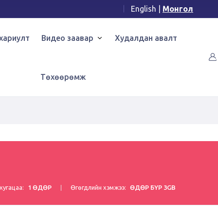
English
|
Монгол
хариулт
Видео заавар
Худалдан авалт
Төхөөрөмж
хугацаа:
1 ӨДӨР
Өгөгдлийн хэмжээ:
ӨДӨР БҮР 3GB