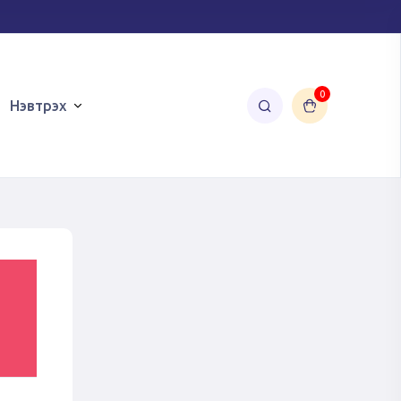
0
Нэвтрэх