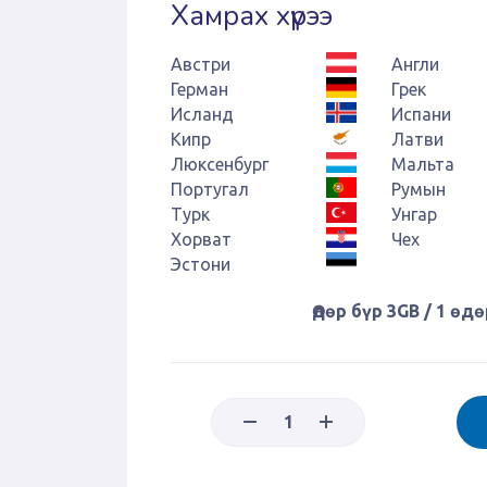
Хамрах хүрээ
Австри
Англи
Герман
Грек
Исланд
Испани
Кипр
Латви
Люксенбург
Мальта
Португал
Румын
Турк
Унгар
Хорват
Чех
Эстони
Өдөр бүр 3GB / 1 өдө