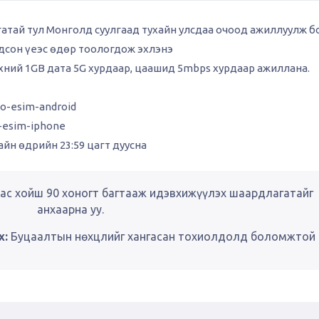
гатай тул Монголд суулгаад тухайн улсдаа очоод ажиллуулж б
гдсон үеэс өдөр тоологдож эхлэнэ
эхний 1GB дата 5G хурдаар, цаашид 5mbps хурдаар ажиллана.
eo-esim-android
o-esim-iphone
йн өдрийн 23:59 цагт дуусна
ас хойш 90 хоногт багтааж идэвхижүүлэх шаардлагатайг
анхаарна уу.
х:
Буцаалтын нөхцлийг хангасан тохиолдолд боломжтой