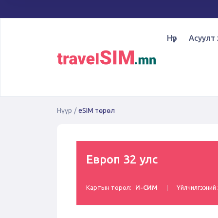
Нүүр
Асуулт 
Нүүр
/
eSIM төрөл
Европ 32 улс
Картын төрөл:
И-СИМ
Үйлчилгээний 