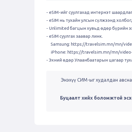
- eSIM-ийг суулгахад интернэт шаардла
- eSIM нь тухайн улсын сүлжээнд холбо
- Unlimited багцын хувьд өдөр бүрийн 
- eSIM суулгах заавар линк.
Samsung:
https://travelsim.mn/mn/vid
iPhone:
https://travelsim.mn/mn/vide
- Эхний өдөр Улаанбаатарын цагаар туха
Энэхүү СИМ-ыг худалдан авсна
Буцаалт хийх боломжтой эсэ