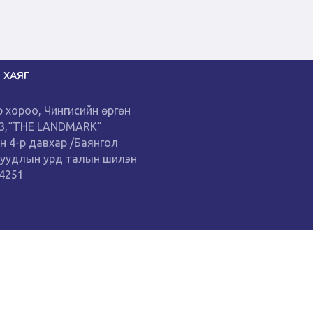
 ХАЯГ
р хороо, Чингисийн өргөн
13,“THE LANDMARK”
н 4-р давхар /Баянгол
буудлын урд талын шилэн
14251