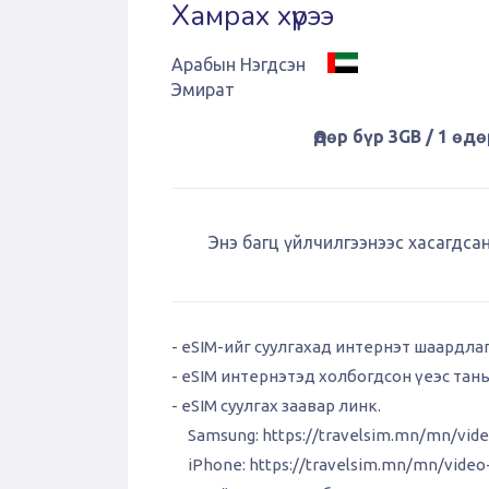
Хамрах хүрээ
Арабын Нэгдсэн
Эмират
Өдөр бүр 3GB / 1 өдө
Энэ багц үйлчилгээнээс хасагдсан
- eSIM-ийг суулгахад интернэт шаардла
- eSIM интернэтэд холбогдсон үеэс тан
- eSIM суулгах заавар линк.
Samsung:
https://travelsim.mn/mn/vid
iPhone:
https://travelsim.mn/mn/vide