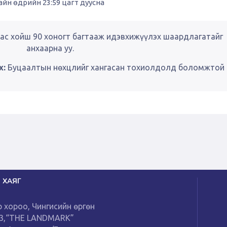
йн өдрийн 23:59 цагт дуусна
ас хойш 90 хоногт багтааж идэвхижүүлэх шаардлагатайг
анхаарна уу.
х:
Буцаалтын нөхцлийг хангасан тохиолдолд боломжтой
 ХАЯГ
р хороо, Чингисийн өргөн
13,“THE LANDMARK”