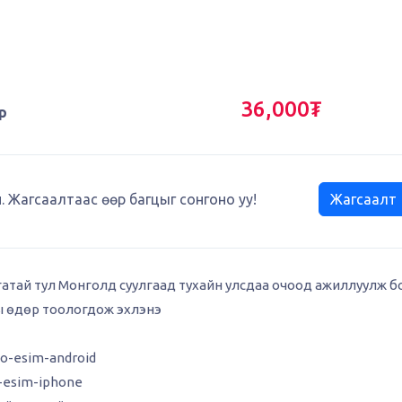
36,000₮
р
. Жагсаалтаас өөр багцыг сонгоно уу!
Жагсаалт
гатай тул Монголд суулгаад тухайн улсдаа очоод ажиллуулж б
ы өдөр тоологдож эхлэнэ
eo-esim-android
o-esim-iphone