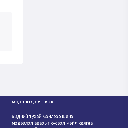
МЭДЭЭНД БҮРТГҮҮЛЭХ
Бидний тухай мэйлээр шинэ
мэдээлэл авахыг хүсвэл мэйл хаягаа