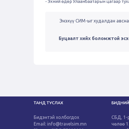
- Эхний өдөр Улаанбаатарын цагаар туха
Энэхүү СИМ-ыг худалдан авсна
Буцаалт хийх боломжтой эсэ
ТАНД ТУСЛАХ
БИДНИЙ
Бидэнтэй холбогдох
СБД, 1-
Email: info@travelsim.mn
чөлөө 