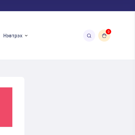
0
Нэвтрэх