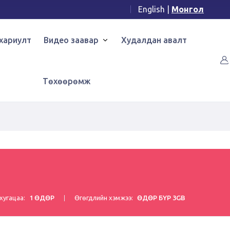
English
|
Монгол
хариулт
Видео заавар
Худалдан авалт
Төхөөрөмж
хугацаа:
1 ӨДӨР
Өгөгдлийн хэмжээ:
ӨДӨР БҮР 3GB