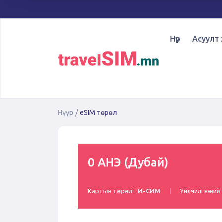
Нүүр
Асуулт 
Нүүр
/
eSIM төрөл
0 АНЭ (Дубай)
Картын төрөл:
И-СИМ
Үйлчилгээний 