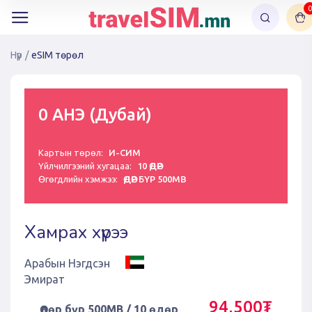
0
Нүүр
/
eSIM төрөл
0 АНЭ (Дубай)
Картын төрөл:
И-СИМ
Үйлчилгээний хугацаа:
10 ӨДӨР
Өгөгдлийн хэмжээ:
ӨДӨР БҮР 500MB
Хамрах хүрээ
Арабын Нэгдсэн
Эмират
94,500₮
Өдөр бүр 500MB / 10 өдөр