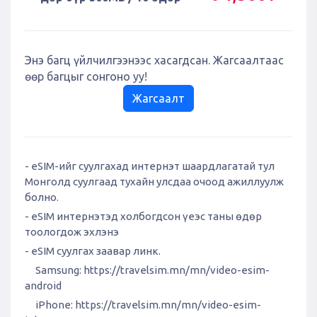
Энэ багц үйлчилгээнээс хасагдсан. Жагсаалтаас
өөр багцыг сонгоно уу!
Жагсаалт
- eSIM-ийг суулгахад интернэт шаардлагатай тул
Монголд суулгаад тухайн улсдаа очоод ажиллуулж
болно.
- eSIM интернэтэд холбогдсон үеэс таны өдөр
тоологдож эхлэнэ
- eSIM суулгах заавар линк.
Samsung:
https://travelsim.mn/mn/video-esim-
android
iPhone:
https://travelsim.mn/mn/video-esim-