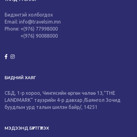
Бидэнтэй холбогдох
Email: info@travelsim.mn
Phone: +(976) 77998000
+(976) 90088000
БИДНИЙ ХАЯГ
СБД, 1-р хороо, Чингисийн өргөн чөлөө 13,“THE
LANDMARK” тауэрийн 4-р давхар /Баянгол Зочид
буудлын урд талын шилэн байр/, 14251
МЭДЭЭНД БҮРТГҮҮЛЭХ