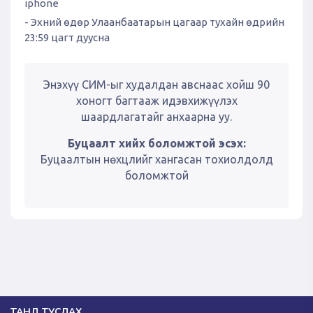
iphone
- Эхний өдөр Улаанбаатарын цагаар тухайн өдрийн
23:59 цагт дуусна
Энэхүү СИМ-ыг худалдан авснаас хойш 90
хоногт багтааж идэвхижүүлэх
шаардлагатайг анхаарна уу.
Буцаалт хийх боломжтой эсэх:
Буцаалтын нөхцлийг хангасан тохиолдолд
боломжтой
ТАНД ТУСЛАХ