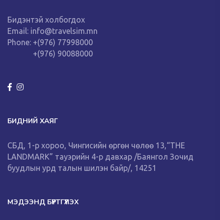
Бидэнтэй холбогдох
Email: info@travelsim.mn
Phone: +(976) 77998000
+(976) 90088000
БИДНИЙ ХАЯГ
СБД, 1-р хороо, Чингисийн өргөн чөлөө 13,“THE
LANDMARK” тауэрийн 4-р давхар /Баянгол Зочид
буудлын урд талын шилэн байр/, 14251
МЭДЭЭНД БҮРТГҮҮЛЭХ