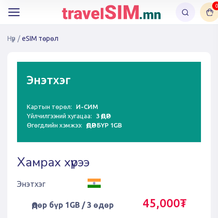
0
Нүүр
/
eSIM төрөл
Энэтхэг
Картын төрөл:
И-СИМ
Үйлчилгээний хугацаа:
3 ӨДӨР
Өгөгдлийн хэмжээ:
ӨДӨР БҮР 1GB
Хамрах хүрээ
Энэтхэг
45,000₮
Өдөр бүр 1GB / 3 өдөр