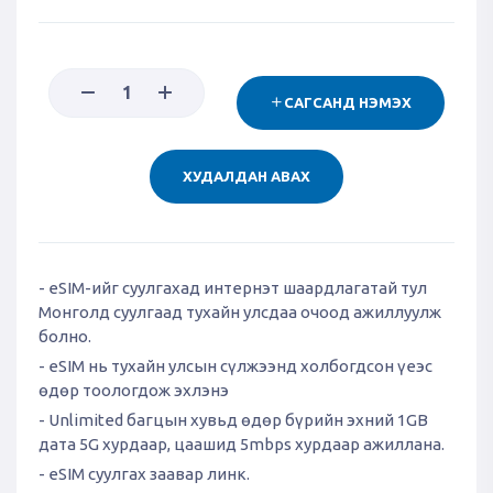
САГСАНД НЭМЭХ
ХУДАЛДАН АВАХ
- eSIM-ийг суулгахад интернэт шаардлагатай тул
Монголд суулгаад тухайн улсдаа очоод ажиллуулж
болно.
- eSIM нь тухайн улсын сүлжээнд холбогдсон үеэс
өдөр тоологдож эхлэнэ
- Unlimited багцын хувьд өдөр бүрийн эхний 1GB
дата 5G хурдаар, цаашид 5mbps хурдаар ажиллана.
- eSIM суулгах заавар линк.