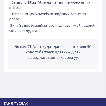
Samsung:
https://travelsim.mn/mn/video-esim-
android
iPhone:
https://travelsim.mn/mn/video-esim-
iphone
- Эхний өдөр Улаанбаатарын цагаар тухайн өдрийн
23:59 цагт дуусна
Энэхүү СИМ-ыг худалдан авснаас хойш 90
хоногт багтааж идэвхижүүлэх
шаардлагатайг анхаарна уу.
ТАНД ТУСЛАХ