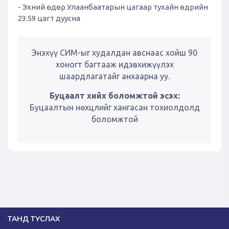
- Эхний өдөр Улаанбаатарын цагаар тухайн өдрийн
23:59 цагт дуусна
Энэхүү СИМ-ыг худалдан авснаас хойш 90
хоногт багтааж идэвхижүүлэх
шаардлагатайг анхаарна уу.
Буцаалт хийх боломжтой эсэх:
Буцаалтын нөхцлийг хангасан тохиолдолд
боломжтой
ТАНД ТУСЛАХ