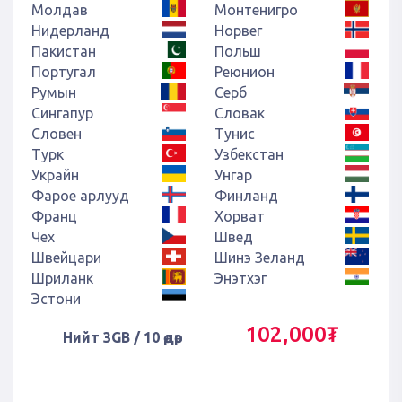
Молдав
Монтенигро
Нидерланд
Норвег
Пакистан
Польш
Португал
Реюнион
Румын
Серб
Сингапур
Словак
Словен
Тунис
Турк
Узбекстан
Украйн
Унгар
Фарое арлууд
Финланд
Франц
Хорват
Чех
Швед
Швейцари
Шинэ Зеланд
Шриланк
Энэтхэг
Эстони
102,000₮
Нийт 3GB / 10 өдөр