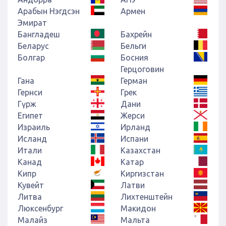
Арабын Нэгдсэн
Армен
Эмират
Бангладеш
Бахрейн
Беларус
Бельги
Болгар
Босния
Герцоговин
Гана
Герман
Гернси
Грек
Гүрж
Дани
Египет
Жерси
Израиль
Ирланд
Исланд
Испани
Итали
Казахстан
Канад
Катар
Кипр
Киргизстан
Кувейт
Латви
Литва
Лихтенштейн
Люксенбург
Макидон
Малайз
Мальта