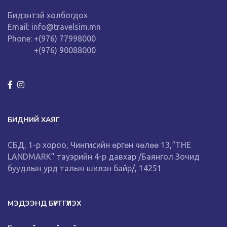
Бидэнтэй холбогдох
Email: info@travelsim.mn
Phone: +(976) 77998000
+(976) 90088000
БИДНИЙ ХАЯГ
СБД, 1-р хороо, Чингисийн өргөн чөлөө 13,“THE
LANDMARK” тауэрийн 4-р давхар /Баянгол Зочид
буудлын урд талын шилэн байр/, 14251
МЭДЭЭНД БҮРТГҮҮЛЭХ