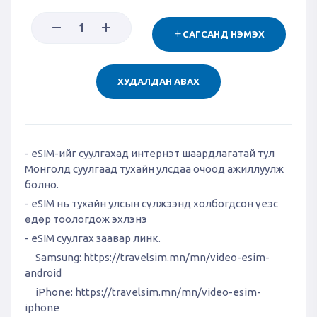
САГСАНД НЭМЭХ
ХУДАЛДАН АВАХ
- eSIM-ийг суулгахад интернэт шаардлагатай тул
Монголд суулгаад тухайн улсдаа очоод ажиллуулж
болно.
- eSIM нь тухайн улсын сүлжээнд холбогдсон үеэс
өдөр тоологдож эхлэнэ
- eSIM суулгах заавар линк.
Samsung:
https://travelsim.mn/mn/video-esim-
android
iPhone:
https://travelsim.mn/mn/video-esim-
iphone