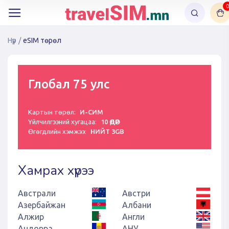
0
Нүүр
/
eSIM төрөл
Глобал 75 улс
Картын төрөл:
И-СИМ
Үйлчилгээний хугацаа:
10 ӨДӨР
Өгөгдлийн хэмжээ:
НИЙТ 3GB
Хамрах хүрээ
Австрали
Австри
Азербайжан
Албани
Алжир
Англи
Андорра
АНУ