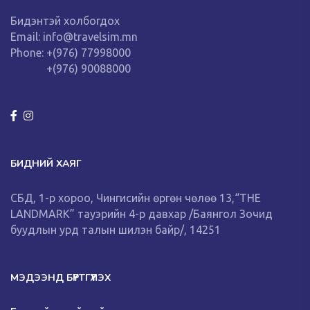
Бидэнтэй холбогдох
Email: info@travelsim.mn
Phone: +(976) 77998000
+(976) 90088000
БИДНИЙ ХАЯГ
СБД, 1-р хороо, Чингисийн өргөн чөлөө 13,“THE
LANDMARK” тауэрийн 4-р давхар /Баянгол Зочид
буудлын урд талын шилэн байр/, 14251
МЭДЭЭНД БҮРТГҮҮЛЭХ