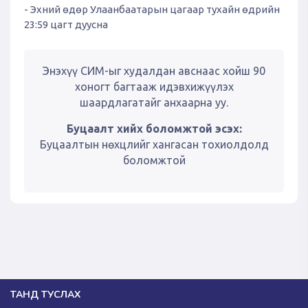
- Эхний өдөр Улаанбаатарын цагаар тухайн өдрийн
23:59 цагт дуусна
Энэхүү СИМ-ыг худалдан авснаас хойш 90
хоногт багтааж идэвхижүүлэх
шаардлагатайг анхаарна уу.
Буцаалт хийх боломжтой эсэх:
Буцаалтын нөхцлийг хангасан тохиолдолд
боломжтой
ТАНД ТУСЛАХ