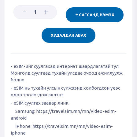
САГСАНД НЭМЭХ
ХУДАЛДАН АВАХ
- eSIM-ийг суулгахад интернэт шаардлагатай тул
Монголд суулгаад тухайн улсдаа очоод ажиллуулж
болно.
- eSIM нь тухайн улсын сүлжээнд холбогдсон үеэс
өдөр тоологдож эхлэнэ
- eSIM суулгах заавар линк.
Samsung:
https://travelsim.mn/mn/video-esim-
android
iPhone:
https://travelsim.mn/mn/video-esim-
iphone