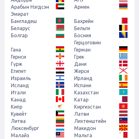
Арабын Нэгдсэн
Армен
Эмират
Бангладеш
Бахрейн
Беларус
Бельги
Болгар
Босния
Герцоговин
Гана
Герман
Гернси
Грек
Гүрж
Дани
Египет
Жерси
Израиль
Ирланд
Исланд
Испани
Итали
Казахстан
Канад
Катар
Кипр
Киргизстан
Кувейт
Латви
Литва
Лихтенштейн
Люксенбург
Макидон
Малайз
Мальта