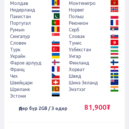
Молдав
Монтенигро
Нидерланд
Норвег
Пакистан
Польш
Португал
Реюнион
Румын
Серб
Сингапур
Словак
Словен
Тунис
Турк
Узбекстан
Украйн
Унгар
Фарое арлууд
Финланд
Франц
Хорват
Чех
Швед
Швейцари
Шинэ Зеланд
Шриланк
Энэтхэг
Эстони
81,900₮
Өдөр бүр 2GB / 3 өдөр