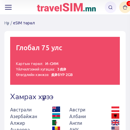
0
Нүүр
/
eSIM төрөл
Глобал 75 улс
Картын төрөл:
И-СИМ
Үйлчилгээний хугацаа:
3 ӨДӨР
Өгөгдлийн хэмжээ:
ӨДӨР БҮР 2GB
Хамрах хүрээ
Австрали
Австри
Азербайжан
Албани
Алжир
Англи
Андорра
АНУ