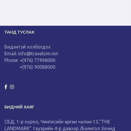
ТАНД ТУСЛАХ
Бидэнтэй холбогдох
Email: info@travelsim.mn
Phone: +(976) 77998000
+(976) 90088000
БИДНИЙ ХАЯГ
СБД, 1-р хороо, Чингисийн өргөн чөлөө 13,“THE
LANDMARK” тауэрийн 4-р давхар /Баянгол Зочид