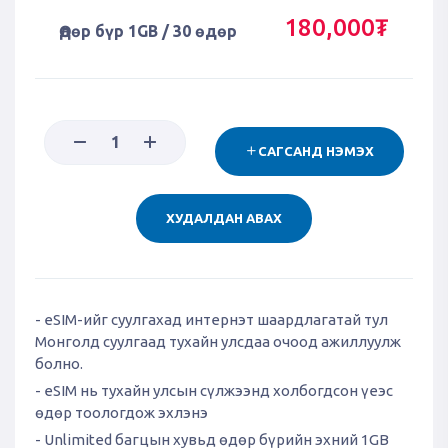
180,000₮
Өдөр бүр 1GB / 30 өдөр
САГСАНД НЭМЭХ
ХУДАЛДАН АВАХ
- eSIM-ийг суулгахад интернэт шаардлагатай тул
Монголд суулгаад тухайн улсдаа очоод ажиллуулж
болно.
- eSIM нь тухайн улсын сүлжээнд холбогдсон үеэс
өдөр тоологдож эхлэнэ
- Unlimited багцын хувьд өдөр бүрийн эхний 1GB