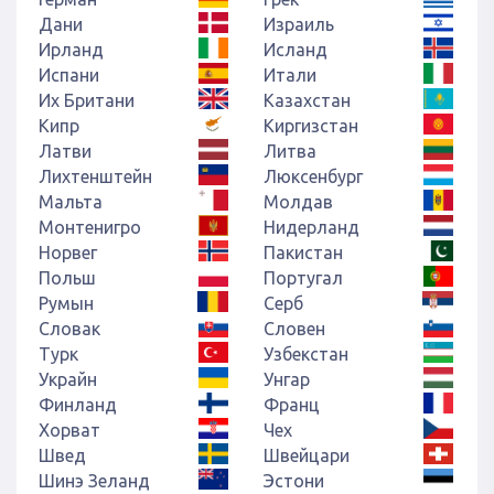
Дани
Израиль
Ирланд
Исланд
Испани
Итали
Их Британи
Казахстан
Кипр
Киргизстан
Латви
Литва
Лихтенштейн
Люксенбург
Мальта
Молдав
Монтенигро
Нидерланд
Норвег
Пакистан
Польш
Португал
Румын
Серб
Словак
Словен
Турк
Узбекстан
Украйн
Унгар
Финланд
Франц
Хорват
Чех
Швед
Швейцари
Шинэ Зеланд
Эстони