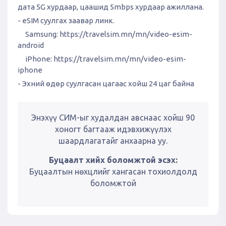
дата 5G хурдаар, цаашид 5mbps хурдаар ажиллана.
- eSIM суулгах заавар линк.
Samsung:
https://travelsim.mn/mn/video-esim-
android
iPhone:
https://travelsim.mn/mn/video-esim-
iphone
- Эхний өдөр суулгасан цагаас хойш 24 цаг байна
Энэхүү СИМ-ыг худалдан авснаас хойш 90
хоногт багтааж идэвхижүүлэх
шаардлагатайг анхаарна уу.
Буцаалт хийх боломжтой эсэх:
Буцаалтын нөхцлийг хангасан тохиолдолд
боломжтой