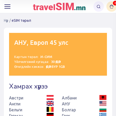
0
Нүүр
/
eSIM төрөл
АНУ, Европ 45 улс
Картын төрөл:
И-СИМ
Үйлчилгээний хугацаа:
30 ӨДӨР
Өгөгдлийн хэмжээ:
ӨДӨР БҮР 1GB
Хамрах хүрээ
Австри
Албани
Англи
АНУ
Бельги
Болгар
Герман
Грек