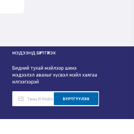
МЭДЭЭНД БҮРТГҮҮЛЭХ
Бидний тухай мэйлээр шинэ
мэдээлэл авахыг хүсвэл мэйл хаягаа
илгээгээрэй
БҮРТГҮҮЛЭХ