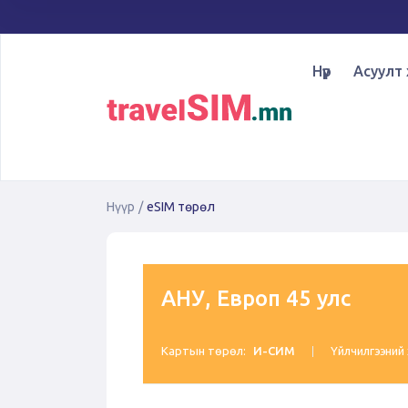
Нүүр
Асуулт 
Нүүр
/
eSIM төрөл
АНУ, Европ 45 улс
Картын төрөл:
И-СИМ
Үйлчилгээний 