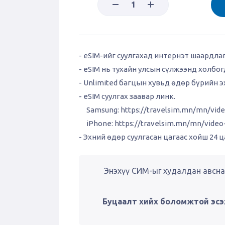
- eSIM-ийг суулгахад интернэт шаардла
- eSIM нь тухайн улсын сүлжээнд холбо
- Unlimited багцын хувьд өдөр бүрийн 
- eSIM суулгах заавар линк.
Samsung:
https://travelsim.mn/mn/vid
iPhone:
https://travelsim.mn/mn/vide
- Эхний өдөр суулгасан цагаас хойш 24 ц
Энэхүү СИМ-ыг худалдан авсна
Буцаалт хийх боломжтой эсэ