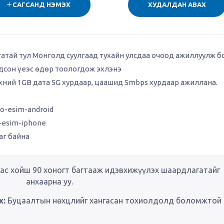
САГСАНД НЭМЭХ
ХУДАЛДАН АВАХ
гатай тул Монголд суулгаад тухайн улсдаа очоод ажиллуулж б
гдсон үеэс өдөр тоологдож эхлэнэ
эхний 1GB дата 5G хурдаар, цаашид 5mbps хурдаар ажиллана.
eo-esim-android
o-esim-iphone
аг байна
ас хойш 90 хоногт багтааж идэвхижүүлэх шаардлагатайг
анхаарна уу.
х:
Буцаалтын нөхцлийг хангасан тохиолдолд боломжтой