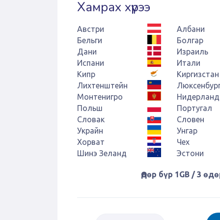
Хамрах хүрээ
Австри
Албани
Бельги
Болгар
Дани
Израиль
Испани
Итали
Кипр
Киргизстан
Лихтенштейн
Люксенбур
Монтенигро
Нидерланд
Польш
Португал
Словак
Словен
Украйн
Унгар
Хорват
Чех
Шинэ Зеланд
Эстони
Өдөр бүр 1GB / 3 өдө