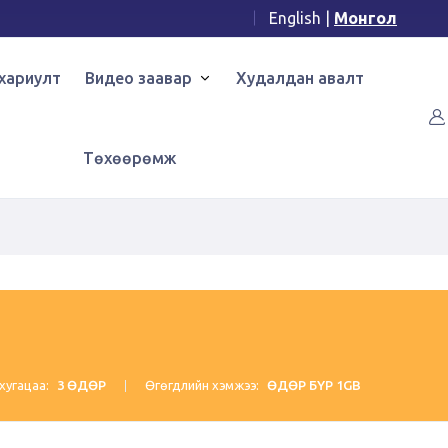
English
|
Монгол
хариулт
Видео заавар
Худалдан авалт
Төхөөрөмж
хугацаа:
3 ӨДӨР
Өгөгдлийн хэмжээ:
ӨДӨР БҮР 1GB