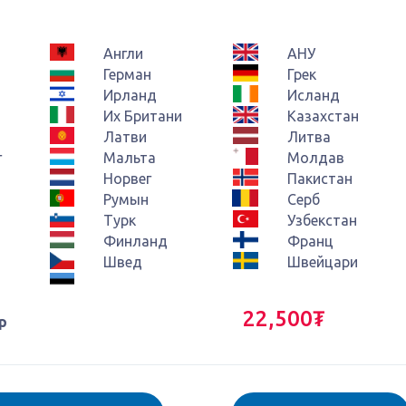
Англи
АНУ
Герман
Грек
Ирланд
Исланд
Их Британи
Казахстан
Латви
Литва
г
Мальта
Молдав
Норвег
Пакистан
Румын
Серб
Турк
Узбекстан
Финланд
Франц
Швед
Швейцари
22,500₮
р