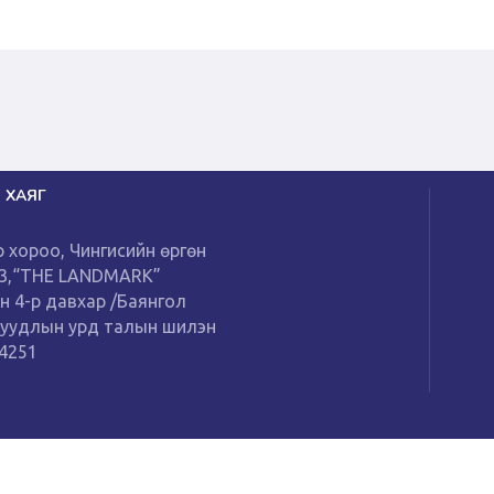
 ХАЯГ
р хороо, Чингисийн өргөн
13,“THE LANDMARK”
н 4-р давхар /Баянгол
буудлын урд талын шилэн
14251