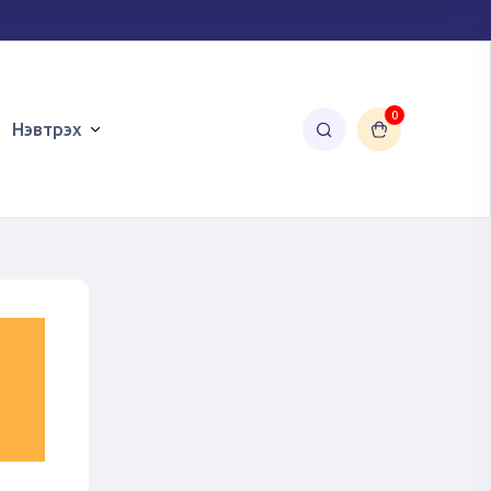
0
Нэвтрэх